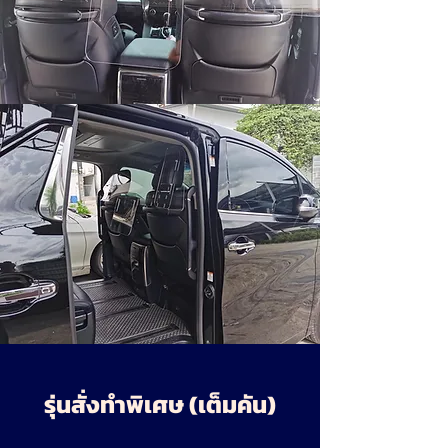
รุ่นสั่งทำพิเศษ (เต็มคัน)